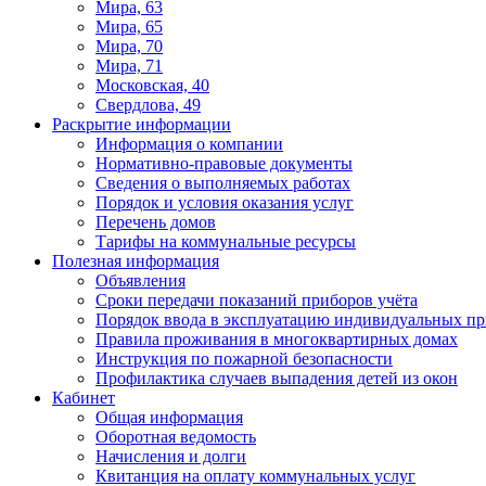
Мира, 63
Мира, 65
Мира, 70
Мира, 71
Московская, 40
Свердлова, 49
Раскрытие информации
Информация о компании
Нормативно-правовые документы
Сведения о выполняемых работах
Порядок и условия оказания услуг
Перечень домов
Тарифы на коммунальные ресурсы
Полезная информация
Объявления
Сроки передачи показаний приборов учёта
Порядок ввода в эксплуатацию индивидуальных пр
Правила проживания в многоквартирных домах
Инструкция по пожарной безопасности
Профилактика случаев выпадения детей из окон
Кабинет
Общая информация
Оборотная ведомость
Начисления и долги
Квитанция на оплату коммунальных услуг