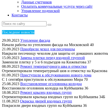
Данные счетчиков
Оплатить коммунальные услуги через сайт
Управление подпиской
Контакты
Пос
ледние новости
29.09.2023
Утепление фасада
Начали работы по утеплению фасада на Московской 40
21.09.2023
Приобрели чехол для песочницы
Накрыли песочницу чехолом для защиты от домашних животн
15.09.2023
Замена плитки перед входной группой
Заменили плитку у 5 и 6 подъездов на Кижеватова 37
08.09.2023
Ремонт температурного шва и отмостки
Отремонтировали температурный шов и отмостку на Краснова
01.09.2023
Приступили к обслуживанию нового дома
С 1 сентября приступили к обслуживанию Мира 70
25.08.2023
Восстановление оголовника колодца
Восстановили оголовник колодца на Куйбышева 36
18.08.2023
Ремонт крылец входных групп
Отремонтировали крыльца входных групп на Куйбышева 34Б
11.08.2023
Окраска дверей входных групп
Покрасили двери входных групп на Куйбышева 36