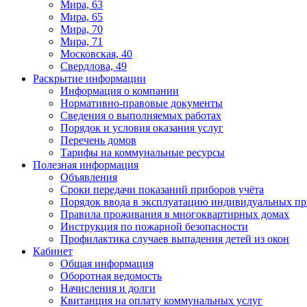
Мира, 63
Мира, 65
Мира, 70
Мира, 71
Московская, 40
Свердлова, 49
Раскрытие информации
Информация о компании
Нормативно-правовые документы
Сведения о выполняемых работах
Порядок и условия оказания услуг
Перечень домов
Тарифы на коммунальные ресурсы
Полезная информация
Объявления
Сроки передачи показаний приборов учёта
Порядок ввода в эксплуатацию индивидуальных пр
Правила проживания в многоквартирных домах
Инструкция по пожарной безопасности
Профилактика случаев выпадения детей из окон
Кабинет
Общая информация
Оборотная ведомость
Начисления и долги
Квитанция на оплату коммунальных услуг