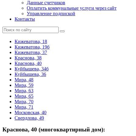
Данные счетчиков
Оплатить коммунальные услуги через сайт
Управление подпиской
Контакты
Кижеватова, 18
Кижеватова, 19б
Кижеватова, 37
Краснова, 38
Краснова, 40
Куйбышева, 34б
Куйбышева, 36
Мира, 48
Мира, 59
Мира, 63
Мира, 65
Мира, 70
Мира, 71
Московская, 40
Свердлова, 49
Краснова, 40 (многоквартирный дом):