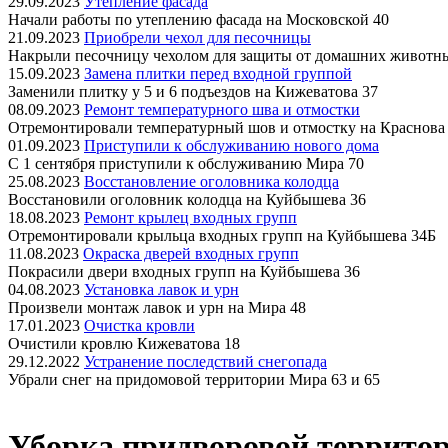
29.09.2023
Утепление фасада
Начали работы по утеплению фасада на Московской 40
21.09.2023
Приобрели чехол для песочницы
Накрыли песочницу чехолом для защиты от домашних животн
15.09.2023
Замена плитки перед входной группой
Заменили плитку у 5 и 6 подъездов на Кижеватова 37
08.09.2023
Ремонт температурного шва и отмостки
Отремонтировали температурный шов и отмостку на Краснова
01.09.2023
Приступили к обслуживанию нового дома
С 1 сентября приступили к обслуживанию Мира 70
25.08.2023
Восстановление оголовника колодца
Восстановили оголовник колодца на Куйбышева 36
18.08.2023
Ремонт крылец входных групп
Отремонтировали крыльца входных групп на Куйбышева 34Б
11.08.2023
Окраска дверей входных групп
Покрасили двери входных групп на Куйбышева 36
04.08.2023
Установка лавок и урн
Произвели монтаж лавок и урн на Мира 48
17.01.2023
Очистка кровли
Очистили кровлю Кижеватова 18
29.12.2022
Устранение последствий снегопада
Убрали снег на придомовой территории Мира 63 и 65
Уборка придворовой террито