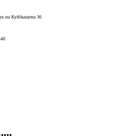
ых на Куйбышева 36
 40
рии