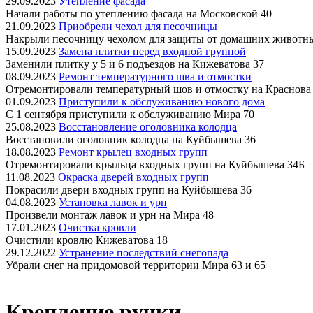
29.09.2023
Утепление фасада
Начали работы по утеплению фасада на Московской 40
21.09.2023
Приобрели чехол для песочницы
Накрыли песочницу чехолом для защиты от домашних животн
15.09.2023
Замена плитки перед входной группой
Заменили плитку у 5 и 6 подъездов на Кижеватова 37
08.09.2023
Ремонт температурного шва и отмостки
Отремонтировали температурный шов и отмостку на Краснова
01.09.2023
Приступили к обслуживанию нового дома
С 1 сентября приступили к обслуживанию Мира 70
25.08.2023
Восстановление оголовника колодца
Восстановили оголовник колодца на Куйбышева 36
18.08.2023
Ремонт крылец входных групп
Отремонтировали крыльца входных групп на Куйбышева 34Б
11.08.2023
Окраска дверей входных групп
Покрасили двери входных групп на Куйбышева 36
04.08.2023
Установка лавок и урн
Произвели монтаж лавок и урн на Мира 48
17.01.2023
Очистка кровли
Очистили кровлю Кижеватова 18
29.12.2022
Устранение последствий снегопада
Убрали снег на придомовой территории Мира 63 и 65
Крепление ручки