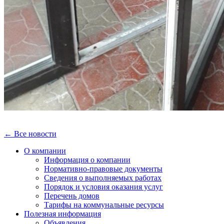
← Все новости
О компании
Информация о компании
Нормативно-правовые документы
Сведения о выполняемых работах
Порядок и условия оказания услуг
Перечень домов
Тарифы на коммунальные ресурсы
Полезная информация
Объявления