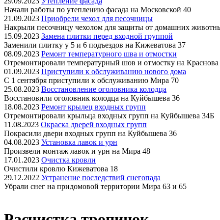
29.09.2023
Утепление фасада
Начали работы по утеплению фасада на Московской 40
21.09.2023
Приобрели чехол для песочницы
Накрыли песочницу чехолом для защиты от домашних животн
15.09.2023
Замена плитки перед входной группой
Заменили плитку у 5 и 6 подъездов на Кижеватова 37
08.09.2023
Ремонт температурного шва и отмостки
Отремонтировали температурный шов и отмостку на Краснова
01.09.2023
Приступили к обслуживанию нового дома
С 1 сентября приступили к обслуживанию Мира 70
25.08.2023
Восстановление оголовника колодца
Восстановили оголовник колодца на Куйбышева 36
18.08.2023
Ремонт крылец входных групп
Отремонтировали крыльца входных групп на Куйбышева 34Б
11.08.2023
Окраска дверей входных групп
Покрасили двери входных групп на Куйбышева 36
04.08.2023
Установка лавок и урн
Произвели монтаж лавок и урн на Мира 48
17.01.2023
Очистка кровли
Очистили кровлю Кижеватова 18
29.12.2022
Устранение последствий снегопада
Убрали снег на придомовой территории Мира 63 и 65
Расчистка тропинок