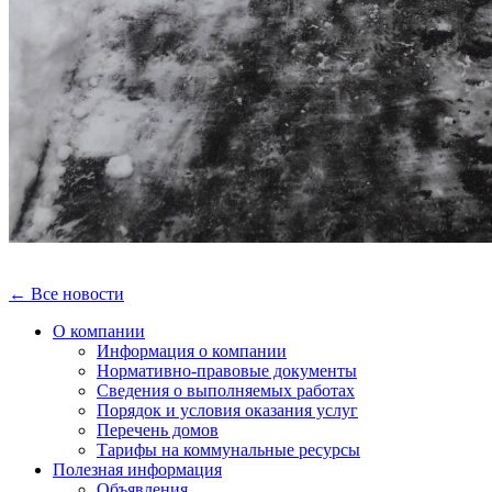
← Все новости
О компании
Информация о компании
Нормативно-правовые документы
Сведения о выполняемых работах
Порядок и условия оказания услуг
Перечень домов
Тарифы на коммунальные ресурсы
Полезная информация
Объявления