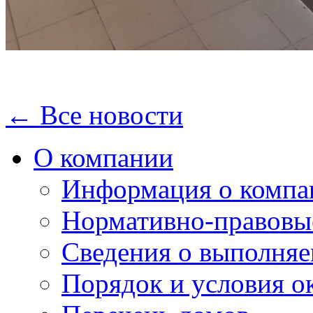
← Все новости
О компании
Информация о компа
Нормативно-правовы
Сведения о выполняе
Порядок и условия о