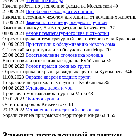
29.09.2023
Утепление фасада
Начали работы по утеплению фасада на Московской 40
21.09.2023
Приобрели чехол для песочницы
Накрыли песочницу чехолом для защиты от домашних животн
15.09.2023
Замена плитки перед входной группой
Заменили плитку у 5 и 6 подъездов на Кижеватова 37
08.09.2023
Ремонт температурного шва и отмостки
Отремонтировали температурный шов и отмостку на Краснова
01.09.2023
Приступили к обслуживанию нового дома
С 1 сентября приступили к обслуживанию Мира 70
25.08.2023
Восстановление оголовника колодца
Восстановили оголовник колодца на Куйбышева 36
18.08.2023
Ремонт крылец входных групп
Отремонтировали крыльца входных групп на Куйбышева 34Б
11.08.2023
Окраска дверей входных групп
Покрасили двери входных групп на Куйбышева 36
04.08.2023
Установка лавок и урн
Произвели монтаж лавок и урн на Мира 48
17.01.2023
Очистка кровли
Очистили кровлю Кижеватова 18
29.12.2022
Устранение последствий снегопада
Убрали снег на придомовой территории Мира 63 и 65
Замена потолочной плитки