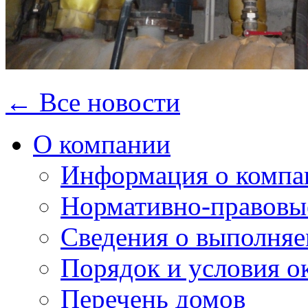
← Все новости
О компании
Информация о компа
Нормативно-правовы
Сведения о выполняе
Порядок и условия о
Перечень домов