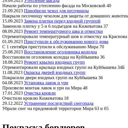
29.09.2023
Утепление фасада
Начали работы по утеплению фасада на Московской 40
21.09.2023
Приобрели чехол для песочницы
Накрыли песочницу чехолом для защиты от домашних животн
15.09.2023
Замена плитки перед входной группой
Заменили плитку у 5 и 6 подъездов на Кижеватова 37
08.09.2023
Ремонт температурного шва и отмостки
Отремонтировали температурный шов и отмостку на Краснова
01.09.2023
Приступили к обслуживанию нового дома
С 1 сентября приступили к обслуживанию Мира 70
25.08.2023
Восстановление оголовника колодца
Восстановили оголовник колодца на Куйбышева 36
18.08.2023
Ремонт крылец входных групп
Отремонтировали крыльца входных групп на Куйбышева 34Б
11.08.2023
Окраска дверей входных групп
Покрасили двери входных групп на Куйбышева 36
04.08.2023
Установка лавок и урн
Произвели монтаж лавок и урн на Мира 48
17.01.2023
Очистка кровли
Очистили кровлю Кижеватова 18
29.12.2022
Устранение последствий снегопада
Убрали снег на придомовой территории Мира 63 и 65
Покраска бордюров