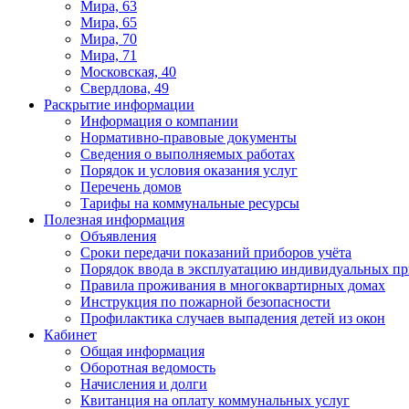
Мира, 63
Мира, 65
Мира, 70
Мира, 71
Московская, 40
Свердлова, 49
Раскрытие информации
Информация о компании
Нормативно-правовые документы
Сведения о выполняемых работах
Порядок и условия оказания услуг
Перечень домов
Тарифы на коммунальные ресурсы
Полезная информация
Объявления
Сроки передачи показаний приборов учёта
Порядок ввода в эксплуатацию индивидуальных пр
Правила проживания в многоквартирных домах
Инструкция по пожарной безопасности
Профилактика случаев выпадения детей из окон
Кабинет
Общая информация
Оборотная ведомость
Начисления и долги
Квитанция на оплату коммунальных услуг